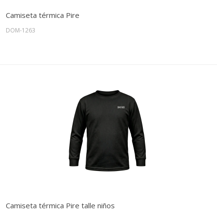
Camiseta térmica Pire
DOM-1263
Camiseta térmica Pire talle niños