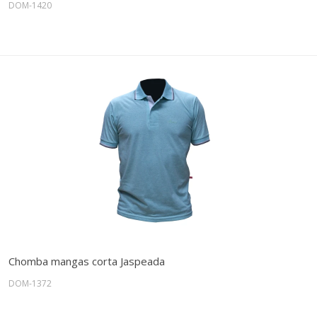
DOM-1420
Chomba mangas corta Jaspeada
DOM-1372